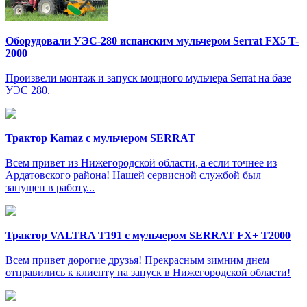
Оборудовали УЭС-280 испанским мульчером Serrat FX5 T-
2000
Произвели монтаж и запуск мощного мульчера Serrat на базе
УЭС 280.
Трактор Kamaz с мульчером SERRAT
Всем привет из Нижегородской области, а если точнее из
Ардатовского района! Нашей сервисной службой был
запущен в работу...
Трактор VALTRA T191 с мульчером SERRAT FX+ T2000
Всем привет дорогие друзья! Прекрасным зимним днем
отправились к клиенту на запуск в Нижегородской области!