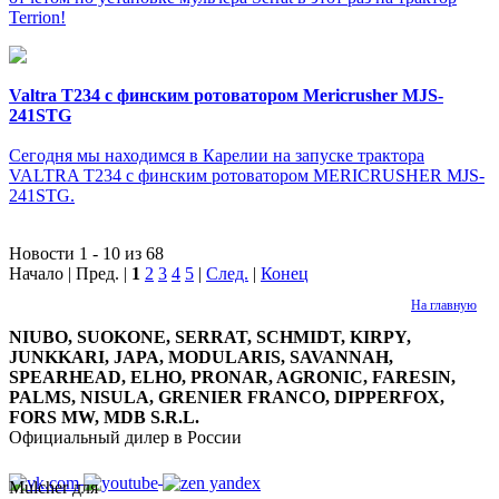
Terrion!
Valtra T234 c финским ротоватором Mericrusher MJS-
241STG
Сегодня мы находимся в Карелии на запуске трактора
VALTRA T234 с финским ротоватором MERICRUSHER MJS-
241STG.
Новости 1 - 10 из 68
Начало | Пред. |
1
2
3
4
5
|
След.
|
Конец
На главную
NIUBO, SUOKONE, SERRAT, SCHMIDT, KIRPY,
JUNKKARI, JAPA, MODULARIS, SAVANNAH,
SPEARHEAD, ELHO, PRONAR, AGRONIC, FARESIN,
PALMS, NISULA, GRENIER FRANCO, DIPPERFOX,
FORS MW, MDB S.R.L.
Официальный дилер в России
Mulcher для