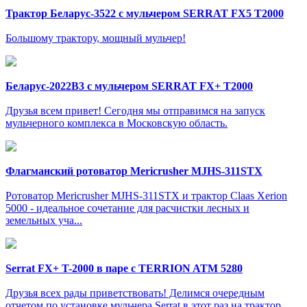
Трактор Беларус-3522 с мульчером SERRAT FX5 T2000
Большому трактору, мощный мульчер!
Беларус-2022В3 c мульчером SERRAT FX+ T2000
Друзья всем привет! Сегодня мы отправимся на запуск
мульчерного комплекса в Московскую область.
Флагманский ротоватор Mericrusher MJHS-311STX
Ротоватор Mericrusher MJHS-311STX и трактор Claas Xerion
5000 - идеальное сочетание для расчистки лесных и
земельных уча...
Serrat FX+ T-2000 в паре с TERRION ATM 5280
Друзья всех рады приветствовать! Делимся очередным
отчетом по установке мульчера Serrat в этот раз на трактор