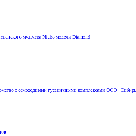
испанского мульчера Niubo модели Diamond
акомство с самоходными гусеничными комплексами ООО "Сибирь.
000