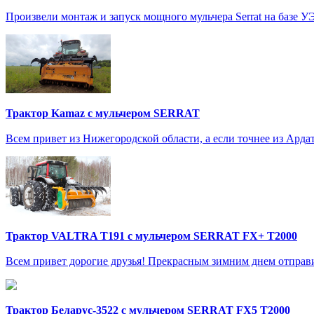
Произвели монтаж и запуск мощного мульчера Serrat на базе У
Трактор Kamaz с мульчером SERRAT
Всем привет из Нижегородской области, а если точнее из Арда
Трактор VALTRA T191 с мульчером SERRAT FX+ T2000
Всем привет дорогие друзья! Прекрасным зимним днем отправи
Трактор Беларус-3522 с мульчером SERRAT FX5 T2000