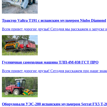
Трактор Valtra T191 с испанским мульчером Niubo Diamond
Всем привет дорогие друзья! Сегодня мы расскажем о запуске 
Гусеничная самоходная машина ТЛП-4М-038 ГСТ ПРО
Всем привет дорогие друзья! Сегодня расскажем про наше зн
Оборудовали УЭС-280 испанским мульчером Serrat FX5 T-2