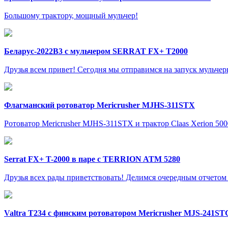
Большому трактору, мощный мульчер!
Беларус-2022В3 c мульчером SERRAT FX+ T2000
Друзья всем привет! Сегодня мы отправимся на запуск мульчер
Флагманский ротоватор Mericrusher MJHS-311STX
Ротоватор Mericrusher MJHS-311STX и трактор Claas Xerion 5000
Serrat FX+ T-2000 в паре с TERRION ATM 5280
Друзья всех рады приветствовать! Делимся очередным отчетом по
Valtra T234 c финским ротоватором Mericrusher MJS-241ST