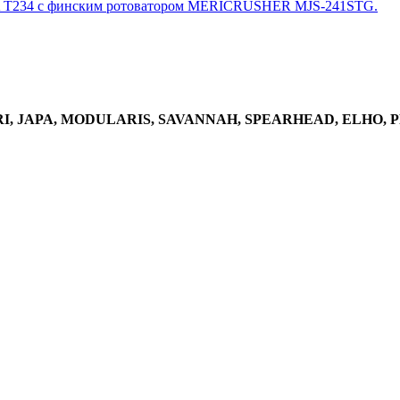
RA T234 с финским ротоватором MERICRUSHER MJS-241STG.
I, JAPA, MODULARIS, SAVANNAH, SPEARHEAD, ELHO, P