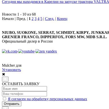
Сегодня мы находимся в Карелии на запуске трактора VALT
Новости 1 - 10 из 68
Начало | Пред. |
1
2
3
4
5
|
След.
|
Конец
NIUBO, SUOKONE, SERRAT, SCHMIDT, KIRPY, JUNKKAR
GRENIER FRANCO, DIPPERFOX, FORS MW, MDB S.R.L.
Официальный дилер в России
8 800 7777 152
Многоканальный
Mulcher для
Установить
✖
ОСТАВИТЬ ЗАЯВКУ
Я согласен на обработку персональных данных
Отправить