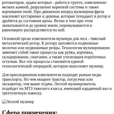
ротоваторов, задача которых - работа в грунте, измельчение
мелких камней, разрушение корневой системы и также
корчевание пней. При движении вперед мульчерная фреза
наклоняет кустарники и деревья, которые попадают в ротор и
дробятся до состояния щепы. Ветки и пни при этом
захватываются до уровня земли, перемалываются и
равномерно распределяются по ней.
Основной орган измельчителя мульчера для леса - тяжелый
металлический ротор. К ротору цепляются подвижные
молотки или недвижимые резцы. Технология мульчирования
заменяет собой такие процессы как рубка, корчевка,
складирование, сжигание, а также утилизация порубочных
остатков. Все эти процессы становятся единой
технологической операцией, которую выполняет мульчер.
Для присоединения измельчителя подходят разные виды
транспорта. Но чем мощнее трактор, погрузчик или
экскаватор, тем выше отдача. Лесной мульчирователь
подойдет на МТЗ тяжелого класса, имеющий карданный вал и
трехточечную навеску.
Сфера применения: