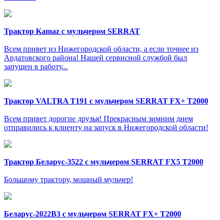
Трактор Kamaz с мульчером SERRAT
Всем привет из Нижегородской области, а если точнее из
Ардатовского района! Нашей сервисной службой был
запущен в работу...
Трактор VALTRA T191 с мульчером SERRAT FX+ T2000
Всем привет дорогие друзья! Прекрасным зимним днем
отправились к клиенту на запуск в Нижегородской области!
Трактор Беларус-3522 с мульчером SERRAT FX5 T2000
Большому трактору, мощный мульчер!
Беларус-2022В3 c мульчером SERRAT FX+ T2000