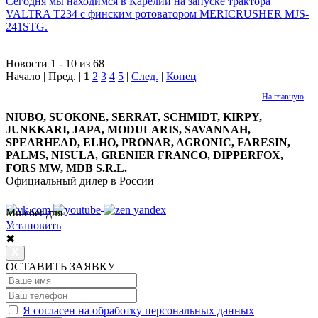
Сегодня мы находимся в Карелии на запуске трактора
VALTRA T234 с финским ротоватором MERICRUSHER MJS-
241STG.
Новости 1 - 10 из 68
Начало | Пред. |
1
2
3
4
5
|
След.
|
Конец
На главную
NIUBO, SUOKONE, SERRAT, SCHMIDT, KIRPY,
JUNKKARI, JAPA, MODULARIS, SAVANNAH,
SPEARHEAD, ELHO, PRONAR, AGRONIC, FARESIN,
PALMS, NISULA, GRENIER FRANCO, DIPPERFOX,
FORS MW, MDB S.R.L.
Официальный дилер в России
Mulcher для
8 800 7777 152
Многоканальный
Установить
✖
ОСТАВИТЬ ЗАЯВКУ
Я согласен на обработку персональных данных