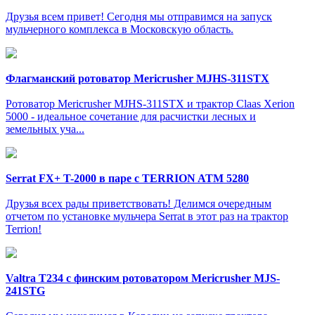
Друзья всем привет! Сегодня мы отправимся на запуск
мульчерного комплекса в Московскую область.
Флагманский ротоватор Mericrusher MJHS-311STX
Ротоватор Mericrusher MJHS-311STX и трактор Claas Xerion
5000 - идеальное сочетание для расчистки лесных и
земельных уча...
Serrat FX+ T-2000 в паре с TERRION ATM 5280
Друзья всех рады приветствовать! Делимся очередным
отчетом по установке мульчера Serrat в этот раз на трактор
Terrion!
Valtra T234 c финским ротоватором Mericrusher MJS-
241STG