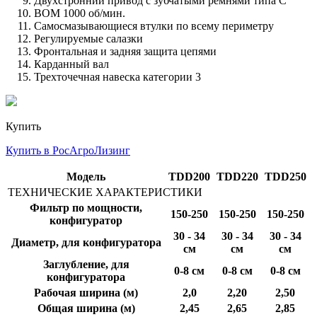
Двухстронний привод с зубчатыми ремнями типа С
ВОМ 1000 об/мин.
Самосмазывающиеся втулки по всему периметру
Регулируемые салазки
Фронтальная и задняя защита цепями
Карданный вал
Трехточечная навеска категории 3
Купить
Купить в РосАгроЛизинг
Модель
TDD200
TDD220
TDD250
ТЕХНИЧЕСКИЕ ХАРАКТЕРИСТИКИ
Фильтр по мощности,
150-250
150-250
150-250
конфигуратор
30 - 34
30 - 34
30 - 34
Диаметр, для конфигуратора
см
см
см
Заглубление, для
0-8 см
0-8 см
0-8 см
конфигуратора
Рабочая ширина (м)
2,0
2,20
2,50
Общая ширина (м)
2,45
2,65
2,85