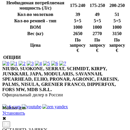
Необходимая потребляемая
175-240
175-250
200-250
мощность (Л/с)
Кол-во молотков
39
49
51
Кол-во ремней - тип
5+5
5+5
5+5
ВОМ
1000
1000
1000
Вес (кг)
2650
2770
3150
По
По
По
Цена
запросу
запросу
запросу
€
€
€
ОПЦИИ
NIUBO, SUOKONE, SERRAT, SCHMIDT, KIRPY,
JUNKKARI, JAPA, MODULARIS, SAVANNAH,
SPEARHEAD, ELHO, PRONAR, AGRONIC, FARESIN,
PALMS, NISULA, GRENIER FRANCO, DIPPERFOX,
FORS MW, MDB S.R.L.
Официальный дилер в России
Mulcher для
8 800 7777 152
Многоканальный
Установить
✖
ОСТАВИТЬ ЗАЯВКУ