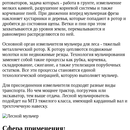
ротоваторов, задача которых - работа в грунте, измельчение
мелких камней, разрушение корневой системы и также
корчевание пней. При движении вперед мульчерная фреза
наклоняет кустарники и деревья, которые попадают в ротор и
дробятся до состояния щепы. Ветки и пни при этом
захватываются до уровня земли, перемалываются и
равномерно распределяются по ней.
Основной орган измельчителя мульчера для леса - тяжелый
металлический ротор. К ротору цепляются подвижные
молотки или недвижимые резцы. Технология мульчирования
заменяет собой такие процессы как рубка, корчевка,
складирование, сжигание, а также утилизация порубочных
остатков. Все эти процессы становятся единой
технологической операцией, которую выполняет мульчер.
Для присоединения измельчителя подходят разные виды
транспорта. Но чем мощнее трактор, погрузчик или
экскаватор, тем выше отдача. Лесной мульчирователь
подойдет на МТЗ тяжелого класса, имеющий карданный вал и
трехточечную навеску.
Сфера применения: