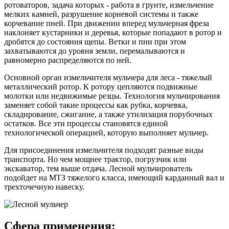
ротоваторов, задача которых - работа в грунте, измельчение
мелких камней, разрушение корневой системы и также
корчевание пней. При движении вперед мульчерная фреза
наклоняет кустарники и деревья, которые попадают в ротор и
дробятся до состояния щепы. Ветки и пни при этом
захватываются до уровня земли, перемалываются и
равномерно распределяются по ней.
Основной орган измельчителя мульчера для леса - тяжелый
металлический ротор. К ротору цепляются подвижные
молотки или недвижимые резцы. Технология мульчирования
заменяет собой такие процессы как рубка, корчевка,
складирование, сжигание, а также утилизация порубочных
остатков. Все эти процессы становятся единой
технологической операцией, которую выполняет мульчер.
Для присоединения измельчителя подходят разные виды
транспорта. Но чем мощнее трактор, погрузчик или
экскаватор, тем выше отдача. Лесной мульчирователь
подойдет на МТЗ тяжелого класса, имеющий карданный вал и
трехточечную навеску.
Сфера применения: