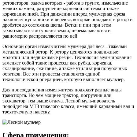
ротоваторов, задача которых - работа в грунте, измельчение
мелких камней, разрушение корневой системы и также
корчевание пней. При движении вперед мульчерная фреза
наклоняет кустарники и деревья, которые попадают в ротор и
дробятся до состояния щепы. Ветки и пни при этом
захватываются до уровня земли, перемалываются и
равномерно распределяются по ней.
Основной орган измельчителя мульчера для леса - тяжелый
металлический ротор. К ротору цепляются подвижные
молотки или недвижимые резцы. Технология мульчирования
заменяет собой такие процессы как рубка, корчевка,
складирование, сжигание, а также утилизация порубочных
остатков. Все эти процессы становятся единой
технологической операцией, которую выполняет мульчер.
Для присоединения измельчителя подходят разные виды
транспорта. Но чем мощнее трактор, погрузчик или
экскаватор, тем выше отдача. Лесной мульчирователь
подойдет на МТЗ тяжелого класса, имеющий карданный вал и
трехточечную навеску.
Сфера применения: