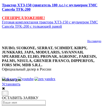
Трактор ХТЗ-150 (двигатель 180 л.с.) с мульчером TMC
Cancela TFK-200
СПЕЦПРЕДЛОЖЕНИЕ!
Готовая комплектация трактора ХТЗ-150 с мульчером TMC
Cancela TFK-200 c толкающей рамой
На главную
NIUBO, SUOKONE, SERRAT, SCHMIDT, KIRPY,
JUNKKARI, JAPA, MODULARIS, SAVANNAH,
SPEARHEAD, ELHO, PRONAR, AGRONIC, FARESIN,
PALMS, NISULA, GRENIER FRANCO, DIPPERFOX,
FORS MW, MDB S.R.L.
Официальный дилер в России
Mulcher для
8 800 7777 152
Многоканальный
Установить
✖
ОСТАВИТЬ ЗАЯВКУ